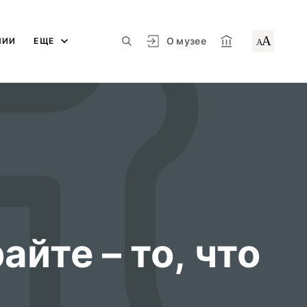
А
О музее
ЛИИ
ЕЩЕ
А
йте – то, что