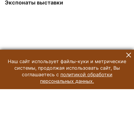
Экспонаты выставки
Наш сайт использует файлы-куки и метрические
системы, продолжая использовать сайт, Вы
соглашаетесь с
политикой обработки
персональных данных.
© 2024 Музей Истории Шоколада и Какао
Все права защищены.
Условия использования материалов сайта
Отправить сообщение
Сообщение об ошибке
Перейти на сайт музея