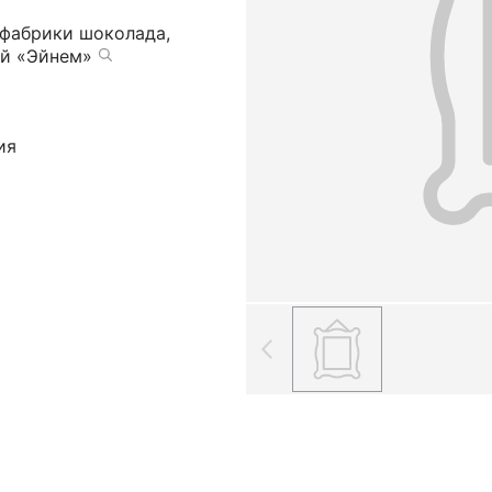
фабрики шоколада,
ий «Эйнем»
ия