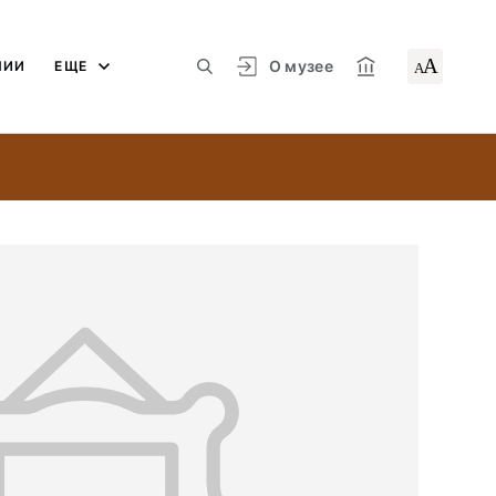
А
О музее
ЛИИ
ЕЩЕ
А