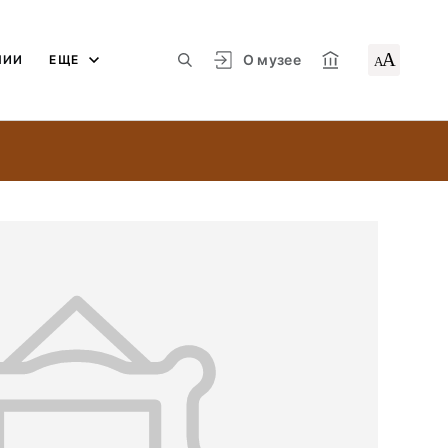
А
О музее
ЛИИ
ЕЩЕ
А