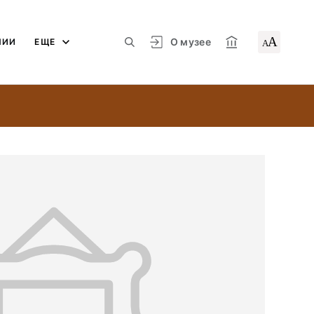
А
О музее
ЛИИ
ЕЩЕ
А