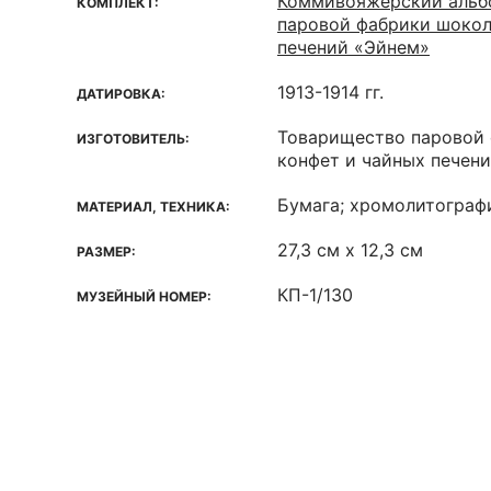
Коммивояжерский альб
КОМПЛЕКТ:
паровой фабрики шокол
печений «Эйнем»
1913-1914 гг.
ДАТИРОВКА:
Товарищество паровой 
ИЗГОТОВИТЕЛЬ:
конфет и чайных печен
Бумага; хромолитограф
МАТЕРИАЛ, ТЕХНИКА:
27,3 см х 12,3 см
РАЗМЕР:
КП-1/130
МУЗЕЙНЫЙ НОМЕР: