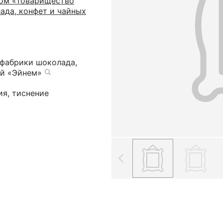
ом «Товарищество
ада, конфет и чайных
фабрики шоколада,
ий «Эйнем»
ия, тиснение