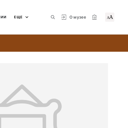
А
О музее
ЛИИ
ЕЩЕ
А