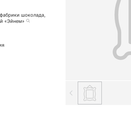
фабрики шоколада,
ий «Эйнем»
ия