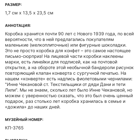
РАЗМЕР:
1,7 см х 13,5 х 23,5 см
АННОТАЦИЯ:
Коробка хранится почти 90 лет с Нового 1939 года, по всей
вероятности, что в ней предлагались покупателям
маленькие (мелкоплиточные) или фигурные шоколадки.
Это не просто коробка для конфет – это самое настоящее
письмо-сюрприз! На лицевой части коробки наклеены
марки, есть линейки для подписей, как на почтовой
открытке, а на обороте этой необычной бандероли рисунок
повторяющий клапан конверта с сургучной печатью. На
нашем «конверте» есть надпись фиолетовыми чернилами:
"Инне Чекановой ст. Текстильщики от дяди Дани и тети
Лили". Мы не знаем, сколько лет было Инне Чекановой, но
можем с уверенностью сказать, что это был очень ценный
подарок, раз столько лет коробка хранилась в семье и
«дожила» до наших дней.
МУЗЕЙНЫЙ НОМЕР:
КП-3765