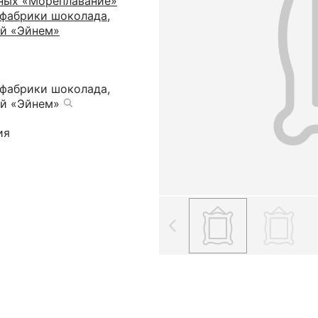
ных «Мореплавание»
фабрики шоколада,
ий «Эйнем»
фабрики шоколада,
ий «Эйнем»
ия