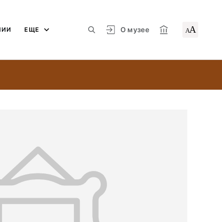
А
О музее
ЛИИ
ЕЩЕ
А