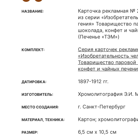
Карточка рекламная № 
НАЗВАНИЕ:
из серии «Изобретател
гения» Товарищество п
шоколада, конфет и ча
(Печенье «ТЭМ»)
Серия карточек реклам
КОМПЛЕКТ:
«Изобретательность че
Товарищество паровой 
конфет и чайных печен
1897-1912 гг.
ДАТИРОВКА:
Хромолитография Э.И. 
ИЗГОТОВИТЕЛЬ:
г. Санкт-Петербург
МЕСТО СОЗДАНИЯ:
Картон; хромолитограф
МАТЕРИАЛ, ТЕХНИКА:
6,5 см х 10,5 см
РАЗМЕР: