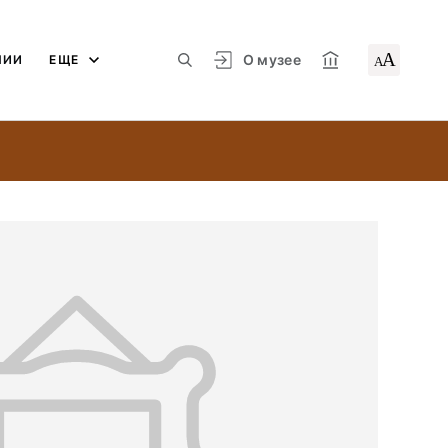
А
О музее
ЛИИ
ЕЩЕ
А