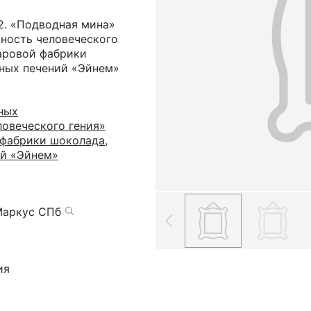
2. «Подводная мина»
ьность человеческого
аровой фабрики
йных печений «Эйнем»
ных
ловеческого гения»
фабрики шоколада,
ий «Эйнем»
Маркус СПб
ия