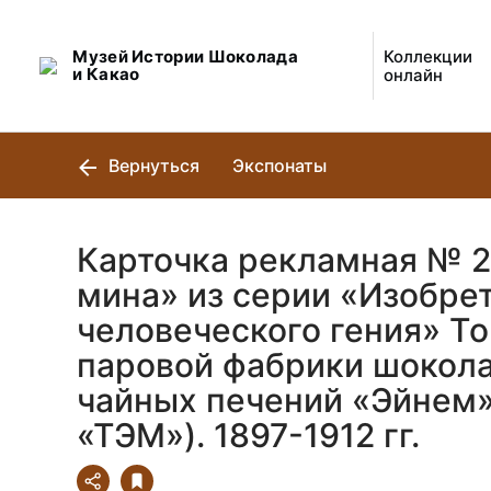
Музей Истории Шоколада
Коллекции
и Какао
онлайн
Вернуться
Экспонаты
Карточка рекламная № 2
мина» из серии «Изобре
человеческого гения» Т
паровой фабрики шокола
чайных печений «Эйнем»
«ТЭМ»). 1897-1912 гг.