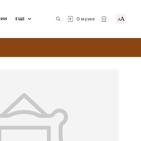
А
О музее
ЛИИ
ЕЩЕ
А