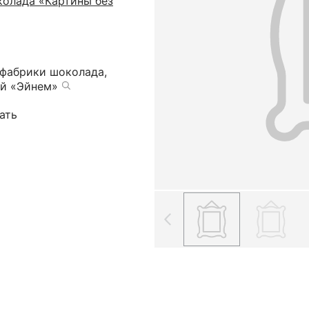
колада «Картины без
фабрики шоколада,
ий «Эйнем»
ать