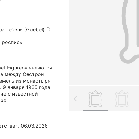
а Гёбель (Goebel)
я роспись
l-Figuren» являются
ва между Сестрой
ммель из монастыря
. 9 января 1935 года
ие с известной
bel
ства». 06.03.2026 г. -