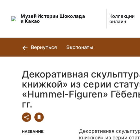
Музей Истории Шоколада
Коллекции
и Какао
онлайн
Вернуться
Экспонаты
Декоративная скульптур
книжкой» из серии стату
«Hummel-Figuren» Гёбел
гг.
Декоративная скульптур
НАЗВАНИЕ:
книжкой» из серии ста