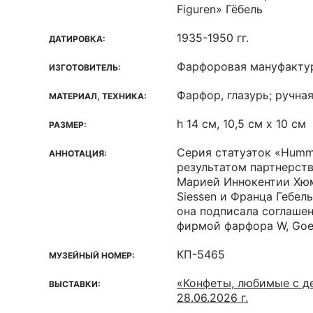
Figuren» Гёбель
1935-1950 гг.
ДАТИРОВКА:
Фарфоровая мануфактур
ИЗГОТОВИТЕЛЬ:
Фарфор, глазурь; ручна
МАТЕРИАЛ, ТЕХНИКА:
h 14 см, 10,5 см х 10 см
РАЗМЕР:
Серия статуэток «Humme
АННОТАЦИЯ:
результатом партнерст
Марией Иннокентии Хю
Siessen и Франца Гебель
она подписала соглашен
фирмой фарфора W, Goe
КП-5465
МУЗЕЙНЫЙ НОМЕР:
«Конфеты, любимые с дет
ВЫСТАВКИ:
28.06.2026 г.