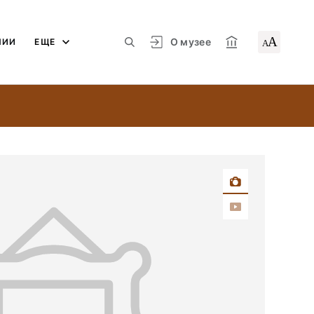
А
О музее
ЛИИ
ЕЩЕ
А