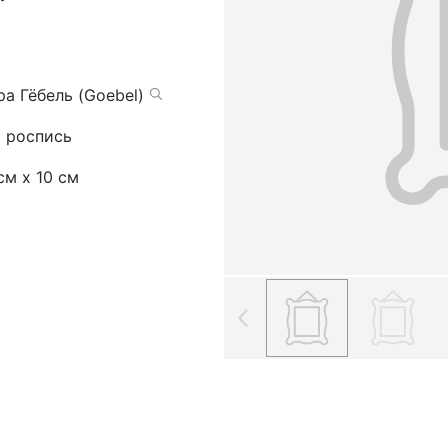
а Гёбель (Goebel)
я роспись
см х 10 см