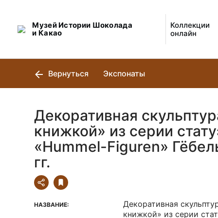
Музей Истории Шоколада
Коллекции
и Какао
онлайн
Вернуться
Экспонаты
Декоративная скульптур
книжкой» из серии стату
«Hummel-Figuren» Гёбел
гг.
Декоративная скульптур
НАЗВАНИЕ:
книжкой» из серии ста