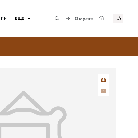
А
О музее
ЛИИ
ЕЩЕ
А