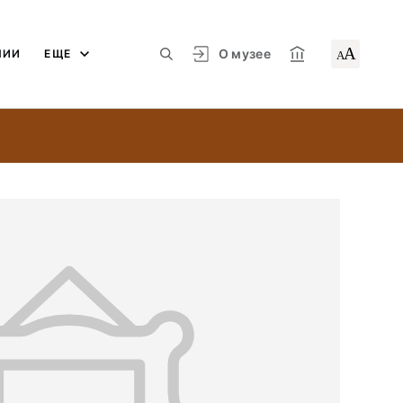
А
О музее
ЛИИ
ЕЩЕ
А