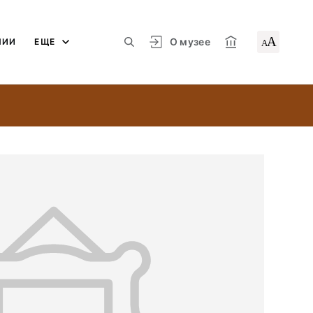
А
О музее
ЛИИ
ЕЩЕ
А