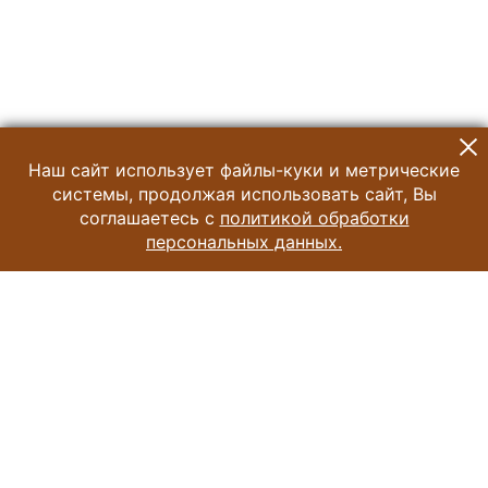
Наш сайт использует файлы-куки и метрические
системы, продолжая использовать сайт, Вы
соглашаетесь с
политикой обработки
персональных данных.
© 2024 Музей Истории Шоколада и Какао
Все права защищены.
Условия использования материалов сайта
Отправить сообщение
Сообщение об ошибке
Перейти на сайт музея