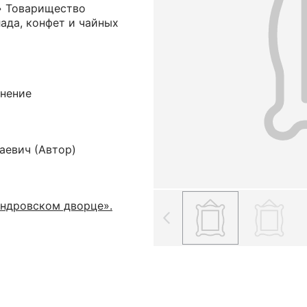
я» Товарищество
ада, конфет и чайных
снение
аевич
(Автор)
андровском дворце».