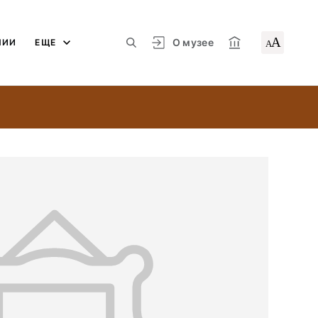
А
О музее
ЛИИ
ЕЩЕ
А