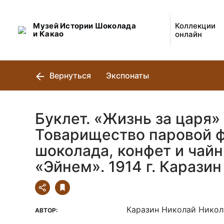
Музей Истории Шоколада
Коллекции
и Какао
онлайн
Вернуться
Экспонаты
Буклет. «Жизнь за царя»
Товарищество паровой 
шоколада, конфет и чай
«Эйнем». 1914 г. Каразин
Каразин Николай Никола
АВТОР: