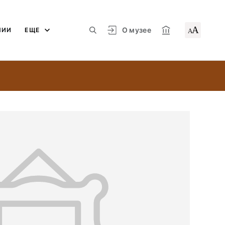
А
О музее
ЛИИ
ЕЩЕ
А