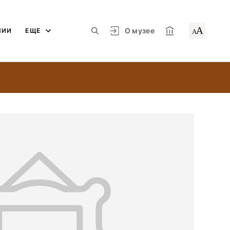
А
О музее
ЛИИ
ЕЩЕ
А