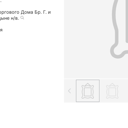
.
ргового Дома Бр. Г. и
ыне н/в.
я