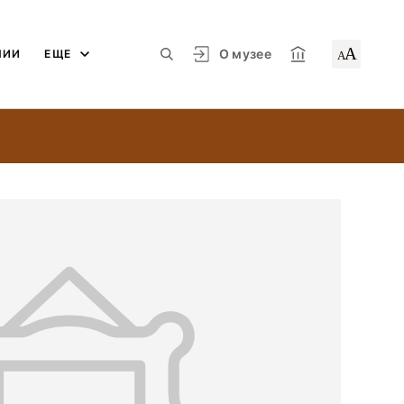
А
О музее
ЛИИ
ЕЩЕ
А