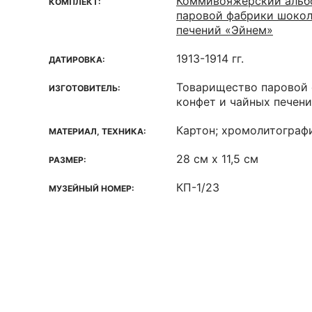
Коммивояжерский альб
КОМПЛЕКТ:
паровой фабрики шокол
печений «Эйнем»
1913-1914 гг.
ДАТИРОВКА:
Товарищество паровой 
ИЗГОТОВИТЕЛЬ:
конфет и чайных печен
Картон; хромолитографи
МАТЕРИАЛ, ТЕХНИКА:
28 см х 11,5 см
РАЗМЕР:
КП-1/23
МУЗЕЙНЫЙ НОМЕР: