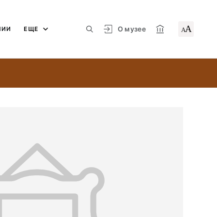
А
О музее
ЛИИ
ЕЩЕ
А