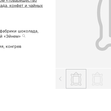
ом «Товарищество
ада, конфет и чайных
фабрики шоколада,
ий «Эйнем»
я, конгрев